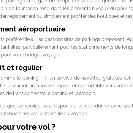
 de parking est le gain de temps considérable qu’elle offre.
 besoin de tourner en rond dans les différents niveaux du par
s d’enregistrement ou simplement profiter des boutiques et re
ement aéroportuaire
ifs préférentiels. Les gestionnaires de parkings proposent ré
tantielles, particulièrement pour les stationnements de lon
le pour votre budget voyage.
t et régulier
 comme le parking PR, un service de navettes gratuites est 
utes, assurant un transfert rapide et confortable vers votre
s de transport entre le parking et l’aéroport.
nce que ce service sera disponible et coordonné avec les 
ntribue à réduire le stress lié au voyage.
our votre vol ?