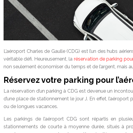
L’aéroport Charles de Gaulle (CDG) est l’un des hubs aérien
véritable défi. Heureusement, la
réservation de parking po
non seulement économiser du temps et de l’argent, mais aus
Réservez votre parking pour l’aé
La réservation d’un parking à CDG est devenue un incontou
d’une place de stationnement le jour J. En effet, l’aéroport 
ou de longues vacances.
Les parkings de l’aéroport CDG sont répartis en plusi
stationnements de courte à moyenne durée, situés à prox